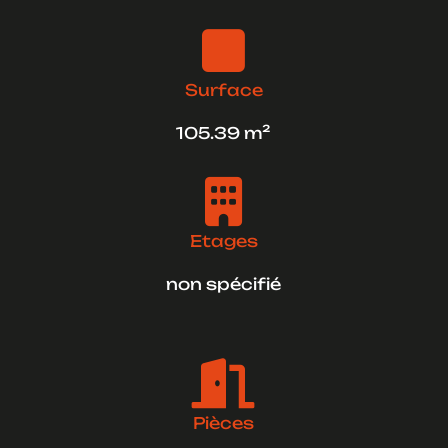

Surface
105.39 m²

Etages
non spécifié

Pièces