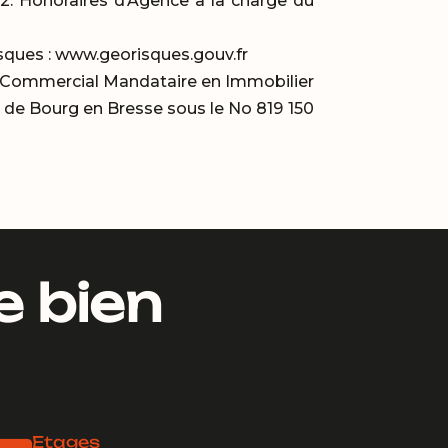
92. Honoraires d’Agence à la charge du
isques : www.georisques.gouv.fr
nt Commercial Mandataire en Immobilier
de Bourg en Bresse sous le No 819 150
e bien
Etages