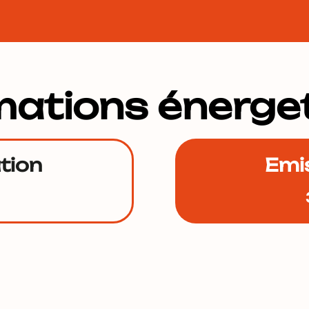
mations énerge
tion
Emi