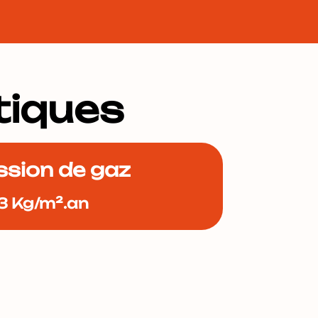
tiques
ssion de gaz
3 Kg/m².an