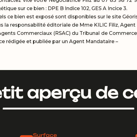
contactez vite votre Négociatrice Filiz au 07 83 98 72 
tique sur ce bien : DPE B Indice 102, GES A Incice 3.
els ce bien est exposé sont disponibles sur le site Géor
s la responsabilité éditoriale de Mme KILIC Filiz, Age
 Agents Commerciaux (RSAC) du Tribunal de Commerce 
ce rédigée et publiée par un Agent Mandataire –
tit aperçu de c
Surface