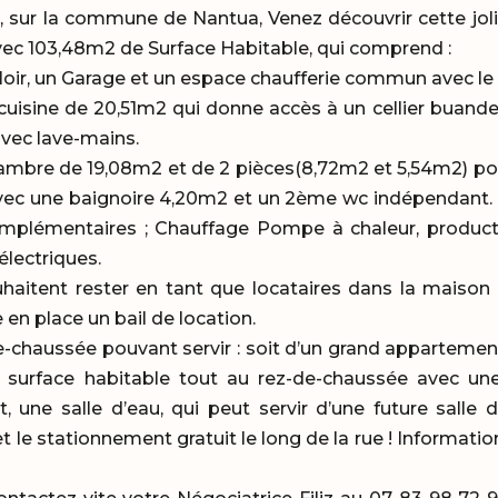
e, sur la commune de Nantua, Venez découvrir cette joli
vec 103,48m2 de Surface Habitable, qui comprend :
ouloir, un Garage et un espace chaufferie commun avec le
cuisine de 20,51m2 qui donne accès à un cellier buanderi
avec lave-mains.
mbre de 19,08m2 et de 2 pièces(8,72m2 et 5,54m2) pou
avec une baignoire 4,20m2 et un 2ème wc indépendant.
omplémentaires ; Chauffage Pompe à chaleur, product
électriques.
haitent rester en tant que locataires dans la maison
 en place un bail de location.
de-chaussée pouvant servir : soit d’un grand appartemen
urface habitable tout au rez-de-chaussée avec une
 une salle d’eau, qui peut servir d’une future salle
et le stationnement gratuit le long de la rue ! Informat