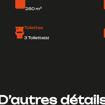

260 m²
Toilettes

3 Toilette(s)
D’autres détail