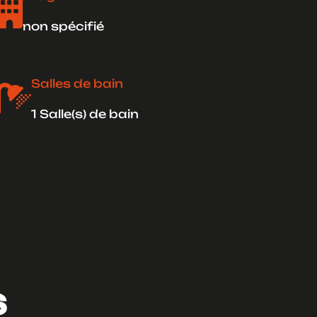

non spécifié
Salles de bain

1 Salle(s) de bain
s