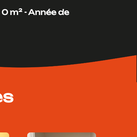
 0 m² -
Année de
es