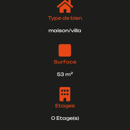

Type de bien
maison/villa

Surface
53 m²

Etages
0 Etage(s)