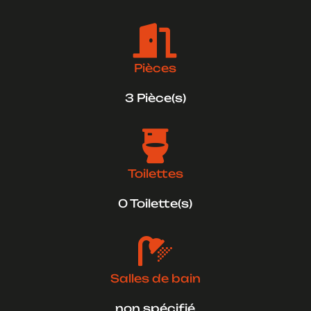

Pièces
3 Pièce(s)

Toilettes
0 Toilette(s)

Salles de bain
non spécifié