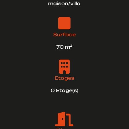
maison/villa

Surface
70 m²

Etages
0 Etage(s)
