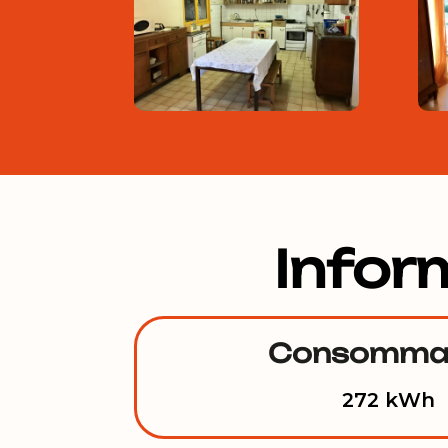
Infor
Consomma
272 kWh