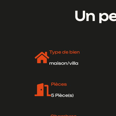
Un pe
Type de bien

maison/villa
Pièces

5 Pièce(s)