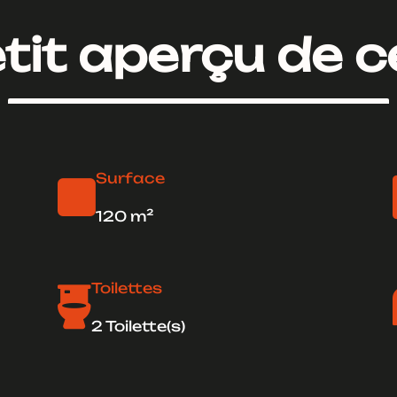
tit aperçu de c
Surface

120 m²
Toilettes

2 Toilette(s)