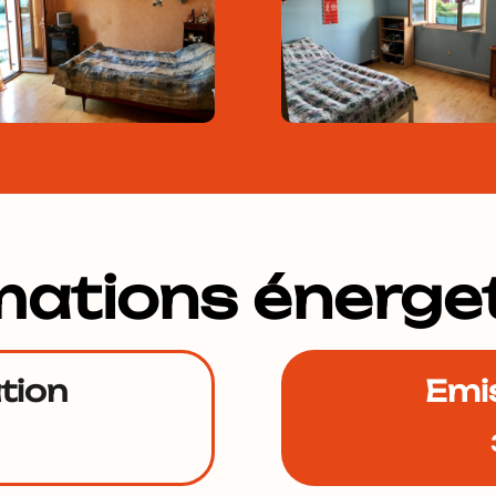
mations énerge
tion
Emi