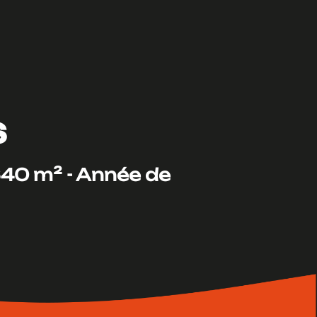
s
640 m² -
Année de