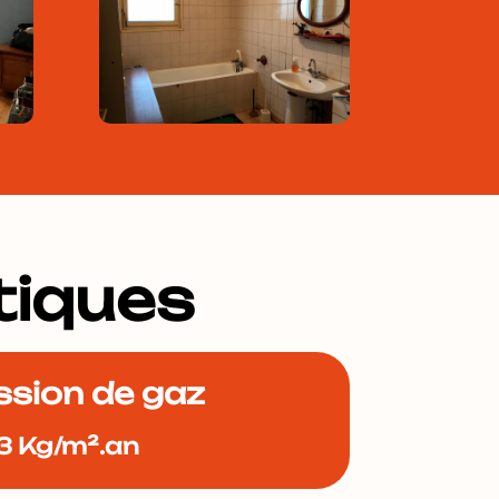
tiques
ssion de gaz
3 Kg/m².an