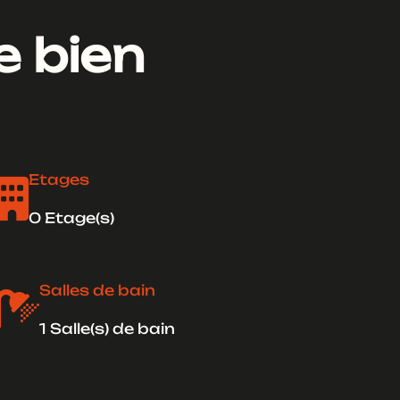
e bien
Etages

0 Etage(s)
Salles de bain

1 Salle(s) de bain