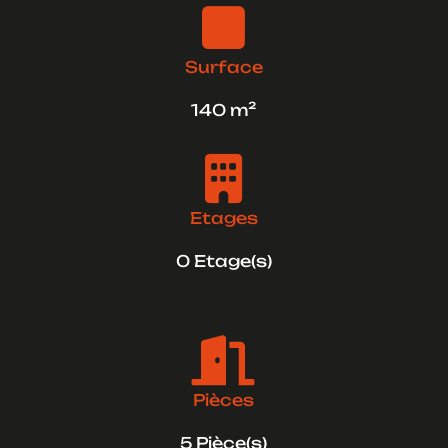

Surface
140 m²

Etages
0 Etage(s)

Pièces
5 Pièce(s)