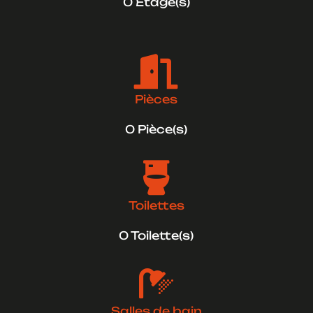
0 Etage(s)

Pièces
0 Pièce(s)

Toilettes
0 Toilette(s)

Salles de bain