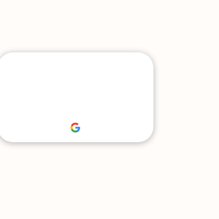
èces – 180m² –
oisin-Chatelans
000 €
En savoir plus