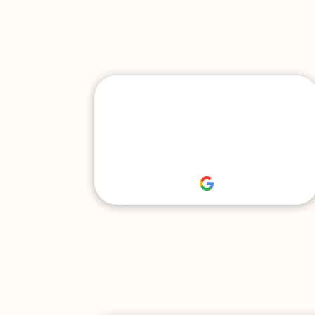
appartement – 4
pièces – 58.43m² –
Vaulx-en-Velin
115 000 €
En savoir plus