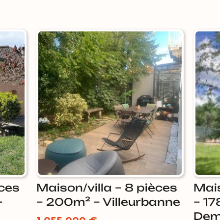
maison/villa – 8 pièces
maison/villa – 7 pièces
-
– 200m² – Villeurbanne
– 17
Dem