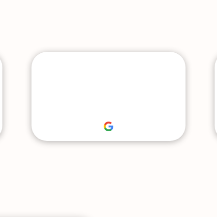
Vendu – appartement –
Vendu – maison/villa –
4 pièces – 62.23m² –
6 pi
Lyon
Ann
239 900 €
330 
En savoir plus