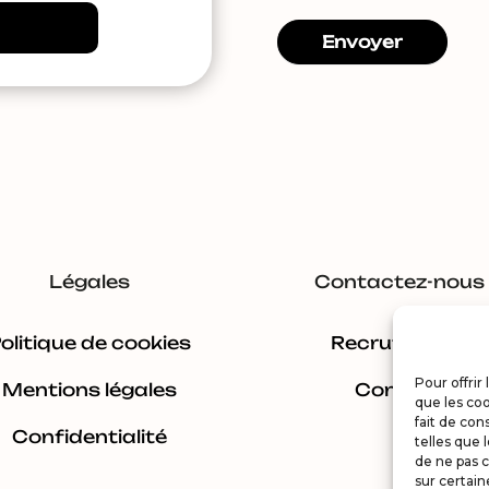
Envoyer
Légales
Contactez-nous
Vendu – maison/villa – 7
Vendu – maison/villa –
olitique de cookies
Recrutement
pièces – 137m² –
4 pi
Pour offrir
s
Annoisin-Chatelans
Vill
Mentions légales
Contact
que les coo
fait de con
264 000 €
193 
Confidentialité
telles que 
de ne pas c
sur certain