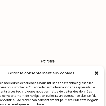
Pages
Gérer le consentement aux cookies
Estimer
èces – 68m² –
 les meilleures expériences, nous utilisons des technologies telles
ette-d’Anthon
Acheter
kies pour stocker et/ou accéder aux informations des appareils. Le
sentir à ces technologies nous permettra de traiter des données
000 €
Vendre
le comportement de navigation ou les ID uniques sur ce site. Le fait
onsentir ou de retirer son consentement peut avoir un effet négatif
es caractéristiques et fonctions.