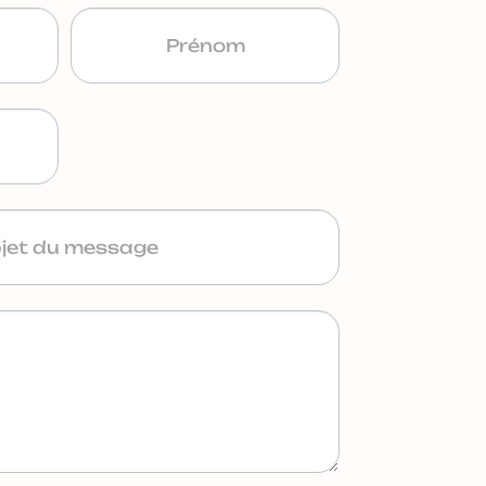
èces – 123.68m² –
x-Milieu
000 €
En savoir plus